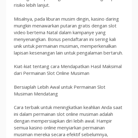
risiko lebih lanjut.
Misalnya, pada liburan musim dingin, kasino daring
mungkin menawarkan putaran gratis dengan slot
video bertema Natal dalam kampanye yang
menyenangkan. Bonus pendaftaran ini sering kali
unik untuk permainan musiman, memperkenalkan
lapisan kesenangan lain untuk pengalaman bertaruh.
Kiat-kiat tentang cara Mendapatkan Hasil Maksimal
dari Permainan Slot Online Musiman
Bersiaplah Lebih Awal untuk Permainan Slot
Musiman Mendatang
Cara terbaik untuk meningkatkan keahlian Anda saat
ini dalam permainan slot online musiman adalah
dengan mempersiapkan diri lebih awal. Hampir
semua kasino online menyiarkan permainan
musiman mereka secara efektif sebelumnya,