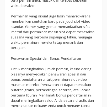
para pemain untuk masuk dan terlibat sebelum
waktu berakhir.
Permainan yang dibuat juga lebih menarik karena
memberikan sentuhan baru pada judul slot video
standar. Gamer yang gemar memanfaatkan sifat
imersif dari permainan mesin slot dapat merasakan
suasana yang berbeda sepanjang tahun, menjaga
waktu permainan mereka tetap menarik dan
beragam.
Penawaran Spesial dan Bonus Pendaftaran
Untuk meningkatkan jumlah pemain, kasino daring
biasanya menyediakan penawaran spesial dan
bonus pendaftaran untuk permainan slot video
musiman mereka. Penawaran ini dapat mencakup
putaran gratis, pertandingan setoran, atau acara
bertema liburan. Menikmati bonus pendaftaran ini
dapat meningkatkan saldo Anda secara drastis dan
meningkatkan peluang Anda untuk menang tanpa