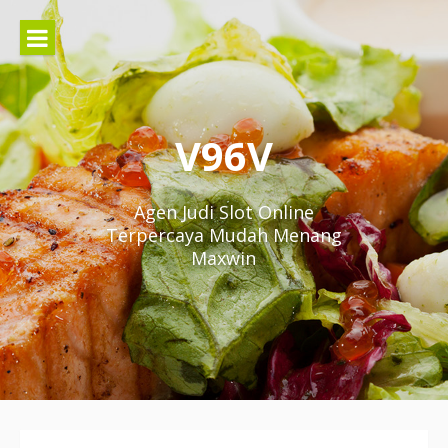
Lompat
ke
konten
V96V
Agen Judi Slot Online
Terpercaya Mudah Menang
Maxwin