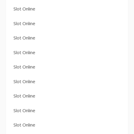
Slot Online
Slot Online
Slot Online
Slot Online
Slot Online
Slot Online
Slot Online
Slot Online
Slot Online