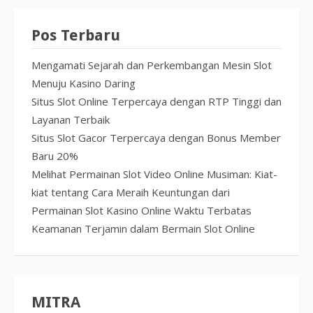
Pos Terbaru
Mengamati Sejarah dan Perkembangan Mesin Slot
Menuju Kasino Daring
Situs Slot Online Terpercaya dengan RTP Tinggi dan
Layanan Terbaik
Situs Slot Gacor Terpercaya dengan Bonus Member
Baru 20%
Melihat Permainan Slot Video Online Musiman: Kiat-
kiat tentang Cara Meraih Keuntungan dari
Permainan Slot Kasino Online Waktu Terbatas
Keamanan Terjamin dalam Bermain Slot Online
MITRA