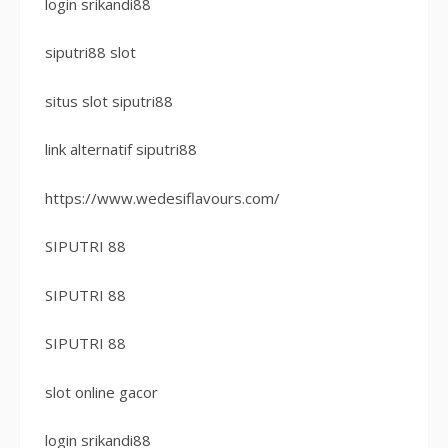
login srikandi88
siputri88 slot
situs slot siputri88
link alternatif siputri88
https://www.wedesiflavours.com/
SIPUTRI 88
SIPUTRI 88
SIPUTRI 88
slot online gacor
login srikandi88