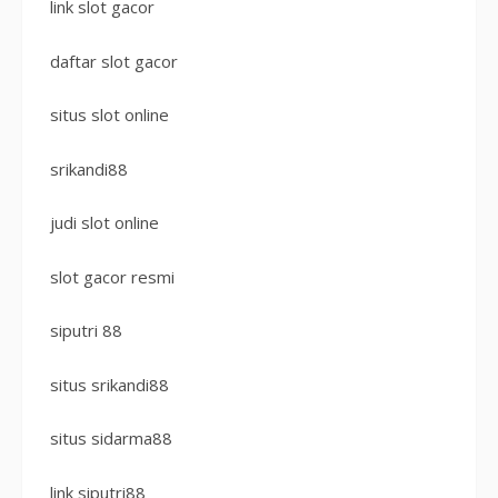
link slot gacor
daftar slot gacor
situs slot online
srikandi88
judi slot online
slot gacor resmi
siputri 88
situs srikandi88
situs sidarma88
link siputri88