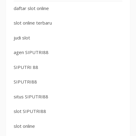
daftar slot online
slot online terbaru
judi slot
agen SIPUTRI88
SIPUTRI 88
SIPUTRI88
situs SIPUTRI88
slot SIPUTRI88
slot online